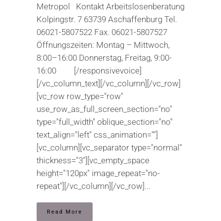
Metropol Kontakt Arbeitslosenberatung
Kolpingstr. 7 63739 Aschaffenburg Tel.
06021-5807522 Fax. 06021-5807527
Öffnungszeiten: Montag – Mittwoch,
8:00–16:00 Donnerstag, Freitag, 9:00-
16:00 [/responsivevoice]
[/vc_column_text][/vc_column][/vc_row]
[vc_row row_type="row"
use_row_as_full_screen_section="no"
type="full_width" oblique_section="no"
text_align="left" css_animation=""]
[vc_column][vc_separator type="normal"
thickness="3"][vc_empty_space
height="120px" image_repeat="no-
repeat"][/vc_column][/vc_row]...
Read More