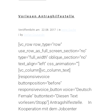
Vorlesen Antraghilfestelle
Veröffentlicht am
22.08. 2017
in
keine Suche
by
Stefan Coutandin
[vc_row row_type="row"
use_row_as_full_screen_section="no"
type="full_width" oblique_section="no"
text_align="left" css_animation=""]
[vc_column][vc_column_text]
[responsivevoice
buttonposition="before"
responsivevoice_button voice="Deutsch
Female" buttontext="Diesen Text
vorlesen/Stopp"] Antragshilfestelle. In
Kooperation mit dem Jobcenter