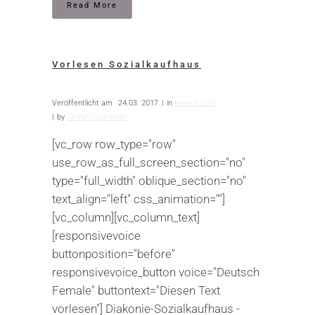
Read More
Vorlesen Sozialkaufhaus
Veröffentlicht am
24.03. 2017
in
keine Suche
by
Stefan Coutandin
[vc_row row_type="row"
use_row_as_full_screen_section="no"
type="full_width" oblique_section="no"
text_align="left" css_animation=""]
[vc_column][vc_column_text]
[responsivevoice
buttonposition="before"
responsivevoice_button voice="Deutsch
Female" buttontext="Diesen Text
vorlesen"] Diakonie-Sozialkaufhaus -