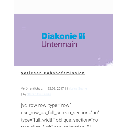
Zum
Zur
Inhalt
Navigation
springen
springen
Vorlesen Bahnhofsmission
Veröffentlicht am
22.08. 2017
in
keine Suche
by
Stefan Coutandin
[vc_row row_type="row"
use_row_as_full_screen_section="no"
type="full_width" oblique_section="no"