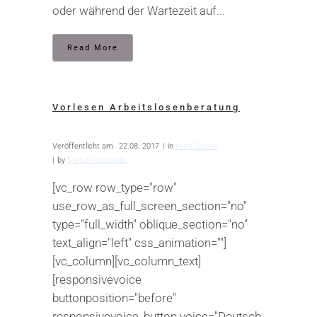
oder während der Wartezeit auf...
Read More
Vorlesen Arbeitslosenberatung
Veröffentlicht am
22.08. 2017
in
keine Suche
by
Stefan Coutandin
[vc_row row_type="row"
use_row_as_full_screen_section="no"
type="full_width" oblique_section="no"
text_align="left" css_animation=""]
[vc_column][vc_column_text]
[responsivevoice
buttonposition="before"
responsivevoice_button voice="Deutsch