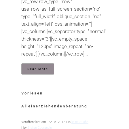
[vc_row row_type="row"
use_row_as_full_screen_section="no"
type="full_width" oblique_section="no"
text_align="left" css_animation=""]
[vc_column][vc_separator type="normal"
thickness="3"][vc_empty_space
height="120px" image_repeat="no-
repeat"][/vc_column][/vc_row]...
Read More
Vorlesen
Alleinerziehendenberatung
Veröffentlicht am
22.08. 2017
in
keine Suche
by
Stefan Coutandin