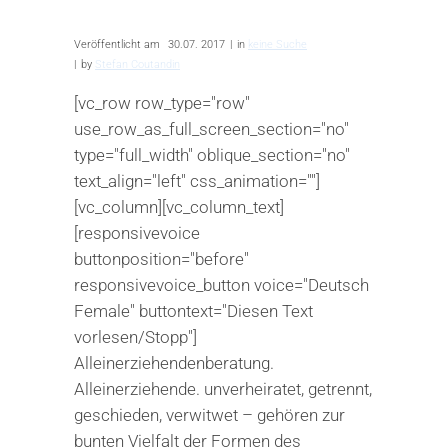
Veröffentlicht am
30.07. 2017
in
keine Suche
by
Stefan Coutandin
[vc_row row_type="row"
use_row_as_full_screen_section="no"
type="full_width" oblique_section="no"
text_align="left" css_animation=""]
[vc_column][vc_column_text]
[responsivevoice
buttonposition="before"
responsivevoice_button voice="Deutsch
Female" buttontext="Diesen Text
vorlesen/Stopp"]
Alleinerziehendenberatung.
Alleinerziehende. unverheiratet, getrennt,
geschieden, verwitwet – gehören zur
bunten Vielfalt der Formen des