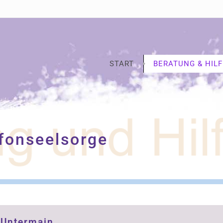
START
BERATUNG & HILF
fonseelsorge
 Untermain