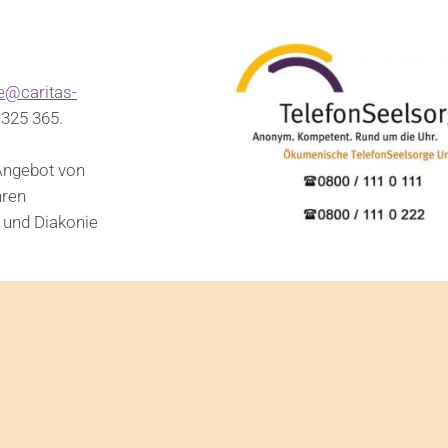
e@caritas-
-325 365.
Angebot von
hren
 und Diakonie