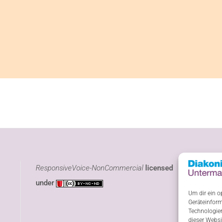
ResponsiveVoice-NonCommercial
licensed
under
Um dir ein o
Geräteinform
Technologien
dieser Websi