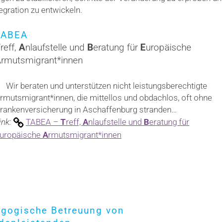
tegration zu entwickeln.
TABEA
T
reff,
A
nlaufstelle und
B
eratung für
E
uropäische
A
rmutsmigrant*innen
Wir beraten und unterstützen nicht leistungsberechtigte
rmutsmigrant*innen, die mittellos und obdachlos, oft ohne
rankenversicherung in Aschaffenburg stranden…
ink:
TABEA –
T
reff,
A
nlaufstelle und
B
eratung für
uropäische
A
rmutsmigrant*innen
agogische Betreuung von