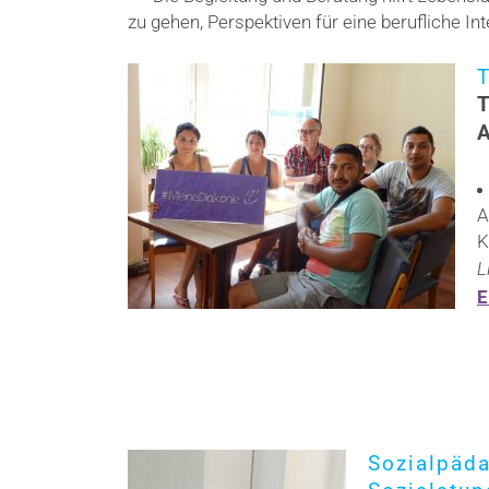
zu gehen, Perspektiven für eine berufliche In
A
K
L
E
Sozialpäd