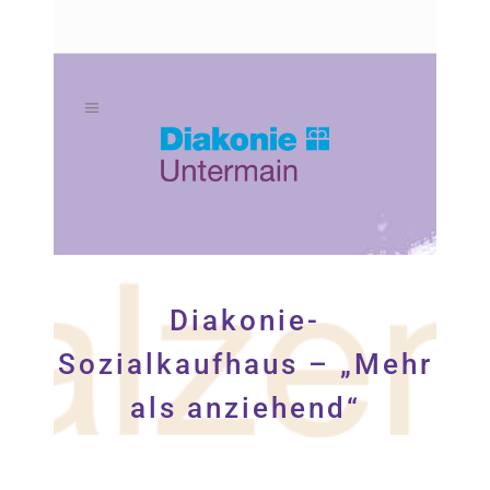
Zum
Zur
Inhalt
Navigation
springen
springen
Diakonie-
Sozialkaufhaus – „Mehr
als anziehend“