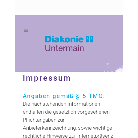
Zum
Zur
Inhalt
Navigation
springen
springen
Impressum
Angaben gemäß § 5 TMG:
Die nachstehenden Informationen
enthalten die gesetzlich vorgesehenen
Pflichtangaben zur
Anbieterkennzeichnung, sowie wichtige
rechtliche Hinweise zur Internetpräsenz