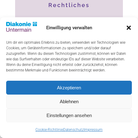
Rechtliches
Impressum
Einwilligung verwalten
Datenschutz
Um dir ein optimales Erlebnis zu bieten, verwenden wir Technologien wie
Haftungsausschluss
Cookies, um Geräteinformationen zu speichern und/oder darauf
zuzugreifen. Wenn du diesen Technologien zustimmst, können wir Daten
wie das Surfverhalten oder eindeutige IDs auf dieser Website verarbeiten.
Cookie-Richtlinie (EU)
Wenn du deine Einwilligung nicht erteilst oder zurückziehst, können
bestimmte Merkmale und Funktionen beeinträchtigt werden.
Akzeptieren
ResponsiveVoice-NonCommercial
licensed
under
Ablehnen
Einstellungen ansehen
Cookie-Richtlinie
Datenschutz
Impressum