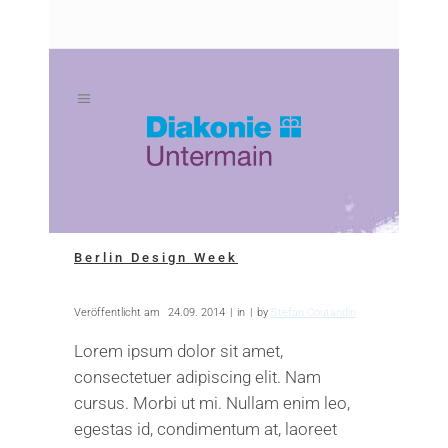
Zum
Zur
Inhalt
Navigation
springen
springen
Berlin Design Week
Veröffentlicht am
24.09. 2014
in
by
Stefan Coutandin
Lorem ipsum dolor sit amet,
consectetuer adipiscing elit. Nam
cursus. Morbi ut mi. Nullam enim leo,
egestas id, condimentum at, laoreet