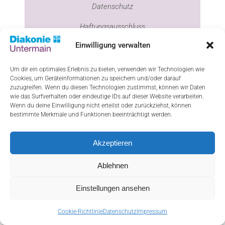
Datenschutz
Haftungsausschluss
Einwilligung verwalten
Cookie-Richtlinie (EU)
Um dir ein optimales Erlebnis zu bieten, verwenden wir Technologien wie
Cookies, um Geräteinformationen zu speichern und/oder darauf
zuzugreifen. Wenn du diesen Technologien zustimmst, können wir Daten
ResponsiveVoice-NonCommercial
licensed
wie das Surfverhalten oder eindeutige IDs auf dieser Website verarbeiten.
Wenn du deine Einwilligung nicht erteilst oder zurückziehst, können
under
bestimmte Merkmale und Funktionen beeinträchtigt werden.
Akzeptieren
Ablehnen
Einstellungen ansehen
Cookie-Richtlinie
Datenschutz
Impressum