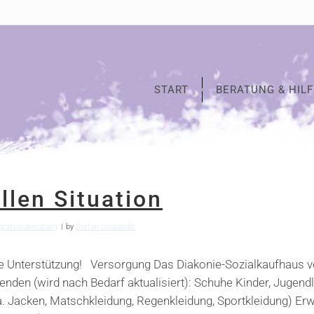
START
BERATUNG & HILF
llen Situation
rgrationsberatung
by
Stefan Coutandin
e Unterstützung! Versorgung Das Diakonie-Sozialkaufhaus ve
nden (wird nach Bedarf aktualisiert): Schuhe Kinder, Jugend
.a. Jacken, Matschkleidung, Regenkleidung, Sportkleidung) 