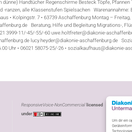
h dünne) Handtücher Regenschirme Besteck Töpfe, Pfannen Ta
d -ranzen, alle Klassenstufen Spielsachen Warenannahme: Bi
us • Kolpingstr. 7 • 63739 Aschaffenburg Montag – Freitag, 
fenburg.de Beratung, Hilfe und Begleitung Migrations-, Flüc
021 3999-11/-45/-55/-60 uwe.holtfreter@diakonie-aschaffenb
ffenburg.de lucy.heyder@diakonie-aschaffenburg.de Sozial
.00 Uhr • 06021 58075-25/-26 • sozialkaufhaus@diakonie-asch
ResponsiveVoice-NonCommercial
licensed
under
Um dir ein o
Geräteinform
Technologien