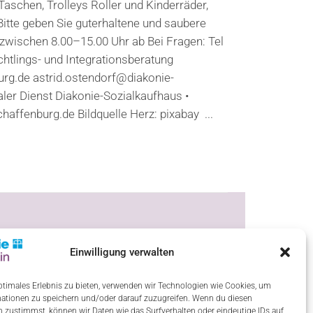
schen, Trolleys Roller und Kinderräder,
tte geben Sie guterhaltene und saubere
zwischen 8.00–15.00 Uhr ab Bei Fragen: Tel
htlings- und Integrationsberatung
urg.de astrid.ostendorf@diakonie-
er Dienst Diakonie-Sozialkaufhaus •
affenburg.de Bildquelle Herz: pixabay ...
Einwilligung verwalten
ptimales Erlebnis zu bieten, verwenden wir Technologien wie Cookies, um
ationen zu speichern und/oder darauf zuzugreifen. Wenn du diesen
 zustimmst, können wir Daten wie das Surfverhalten oder eindeutige IDs auf