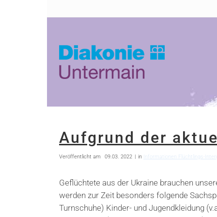
Zum
Zur
Inhalt
Navigation
springen
springen
Aufgrund der aktue
Veröffentlicht am
09.03. 2022
in
Informationen Flüchtlings-Inte
Geflüchtete aus der Ukraine brauchen unser
werden zur Zeit besonders folgende Sachspe
Turnschuhe) Kinder- und Jugendkleidung (v