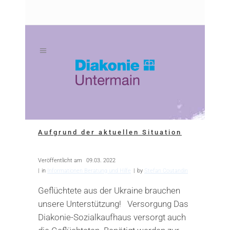
Zum
Zur
Inhalt
Navigation
springen
springen
Aufgrund der aktuellen Situation
Veröffentlicht am
09.03. 2022
in
Informationen Beratung und Hilfe
by
Stefan Coutandin
Geflüchtete aus der Ukraine brauchen
unsere Unterstützung! Versorgung Das
Diakonie-Sozialkaufhaus versorgt auch