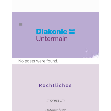
Zum
Zur
Inhalt
Navigation
springen
springen
No posts were found.
Rechtliches
Impressum
Datenschutz