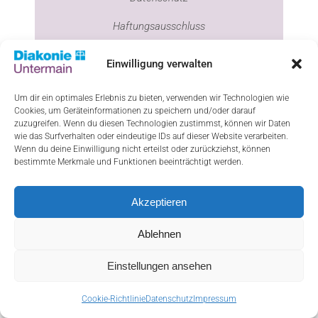
Haftungsausschluss
Cookie-Richtlinie (EU)
Einwilligung verwalten
Um dir ein optimales Erlebnis zu bieten, verwenden wir Technologien wie
Cookies, um Geräteinformationen zu speichern und/oder darauf
ResponsiveVoice-NonCommercial
licensed
zuzugreifen. Wenn du diesen Technologien zustimmst, können wir Daten
wie das Surfverhalten oder eindeutige IDs auf dieser Website verarbeiten.
under
Wenn du deine Einwilligung nicht erteilst oder zurückziehst, können
bestimmte Merkmale und Funktionen beeinträchtigt werden.
Akzeptieren
Ablehnen
Einstellungen ansehen
Cookie-Richtlinie
Datenschutz
Impressum