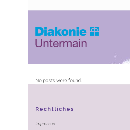
Zum
Zur
Inhalt
Navigation
springen
springen
No posts were found.
Rechtliches
Impressum