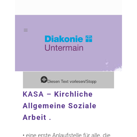
Zum
Zur
Inhalt
Navigation
springen
springen
Diesen Text vorlesen/Stopp
KASA –
Kirchliche
Allgemeine Soziale
Arbeit
.
• eine erste Anlaufstelle für alle, die