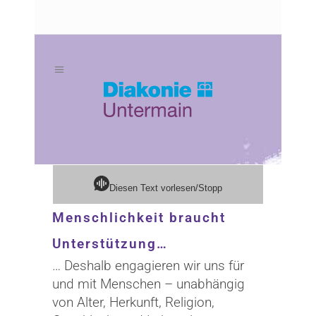
Zum
Zur
Inhalt
Navigation
springen
springen
Diesen Text vorlesen/Stopp
Menschlichkeit braucht
Unterstützung…
… Deshalb engagieren wir uns für
und mit Menschen – unabhängig
von Alter, Herkunft, Religion,