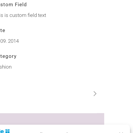
stom Field
is is custom field text
te
.09. 2014
tegory
shion