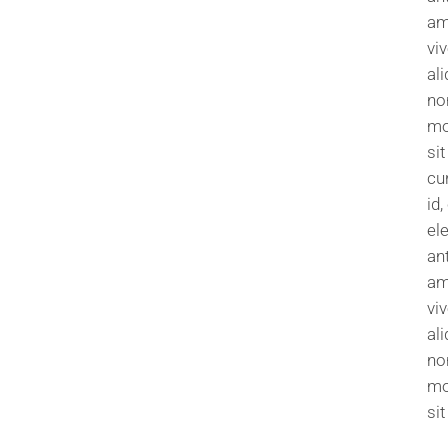
am
vi
al
no
mo
si
cu
id
el
an
am
vi
al
no
mo
si