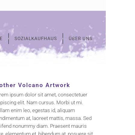
E
SOZIALKAUFHAUS
ÜBER UNS
other Volcano Artwork
rem ipsum dolor sit amet, consectetuer
ipiscing elit. Nam cursus. Morbi ut mi.
llam enim leo, egestas id, aliquam
ndimentum at, laoreet mattis, massa. Sed
eifend nonummy diam. Praesent mauris
te, elementum et, bibendum at, posuere sit