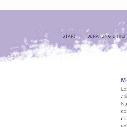
START
BERATUNG & HILF
M
Lo
ad
Nu
co
el
an