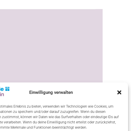
Einwilligung verwalten
ptimales Erlebnis zu bieten, verwenden wir Technologien wie Cookies, um
ationen zu speichern und/oder darauf zuzugreifen. Wenn du diesen
 zustimmst, können wir Daten wie das Surfverhalten oder eindeutige IDs auf
te verarbeiten. Wenn du deine Einwilligung nicht erteilst oder zurückziehst,
immte Merkmale und Funktionen beeinträchtigt werden.