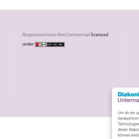
ResponsiveVoice-NonCommercial
licensed
under
Um dir ein o
Geräteinform
Technologien
dieser Websi
können best