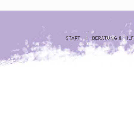
START
BERATUNG & HILF