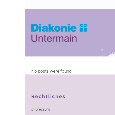
Zum
Zur
Inhalt
Navigation
springen
springen
No posts were found.
Rechtliches
Impressum