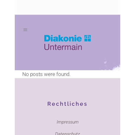
Zum
Zur
Inhalt
Navigation
springen
springen
No posts were found.
Rechtliches
Impressum
Datenschutz