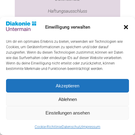
Haftungsausschluss
Cookie-Richtlinie (EU)
Einwilligung verwalten
Um dir ein optimales Erlebnis zu bieten, verwenden wir Technologien wie
Cookies, um Geräteinformationen zu speichern und/oder darauf
ResponsiveVoice-NonCommercial
licensed
zuzugreifen. Wenn du diesen Technologien zustimmst, können wir Daten
wie das Surfverhalten oder eindeutige IDs auf dieser Website verarbeiten.
under
Wenn du deine Einwilligung nicht erteilst oder zurückziehst, können
bestimmte Merkmale und Funktionen beeinträchtigt werden.
Akzeptieren
Ablehnen
Einstellungen ansehen
Cookie-Richtlinie
Datenschutz
Impressum