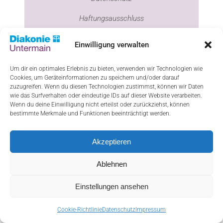
Haftungsausschluss
Cookie-Richtlinie (EU)
Einwilligung verwalten
Um dir ein optimales Erlebnis zu bieten, verwenden wir Technologien wie
Cookies, um Geräteinformationen zu speichern und/oder darauf
ResponsiveVoice-NonCommercial
licensed
zuzugreifen. Wenn du diesen Technologien zustimmst, können wir Daten
wie das Surfverhalten oder eindeutige IDs auf dieser Website verarbeiten.
under
Wenn du deine Einwilligung nicht erteilst oder zurückziehst, können
bestimmte Merkmale und Funktionen beeinträchtigt werden.
Akzeptieren
Ablehnen
Einstellungen ansehen
Cookie-Richtlinie
Datenschutz
Impressum