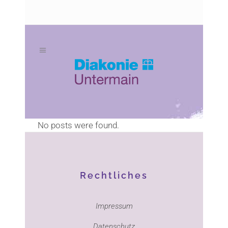
Zum
Zur
Inhalt
Navigation
springen
springen
No posts were found.
Rechtliches
Impressum
Datenschutz