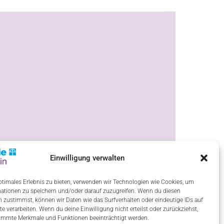
Einwilligung verwalten
ptimales Erlebnis zu bieten, verwenden wir Technologien wie Cookies, um
ationen zu speichern und/oder darauf zuzugreifen. Wenn du diesen
 zustimmst, können wir Daten wie das Surfverhalten oder eindeutige IDs auf
te verarbeiten. Wenn du deine Einwilligung nicht erteilst oder zurückziehst,
immte Merkmale und Funktionen beeinträchtigt werden.