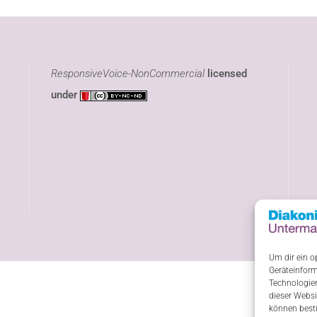
ResponsiveVoice-NonCommercial
licensed
under
Um dir ein o
Geräteinform
Technologien
dieser Websi
können best