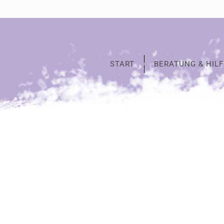
START
BERATUNG & HILF