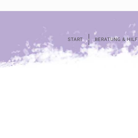
START
BERATUNG & HILF