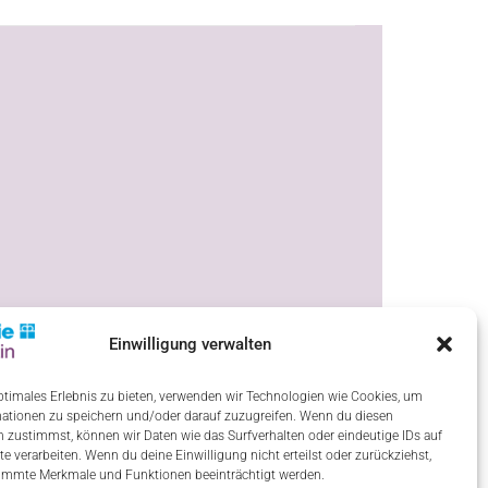
Einwilligung verwalten
ptimales Erlebnis zu bieten, verwenden wir Technologien wie Cookies, um
ationen zu speichern und/oder darauf zuzugreifen. Wenn du diesen
 zustimmst, können wir Daten wie das Surfverhalten oder eindeutige IDs auf
te verarbeiten. Wenn du deine Einwilligung nicht erteilst oder zurückziehst,
immte Merkmale und Funktionen beeinträchtigt werden.