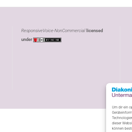
ResponsiveVoice-NonCommercial
licensed
under
Um dir ein o
Geräteinform
Technologien
dieser Websi
können best