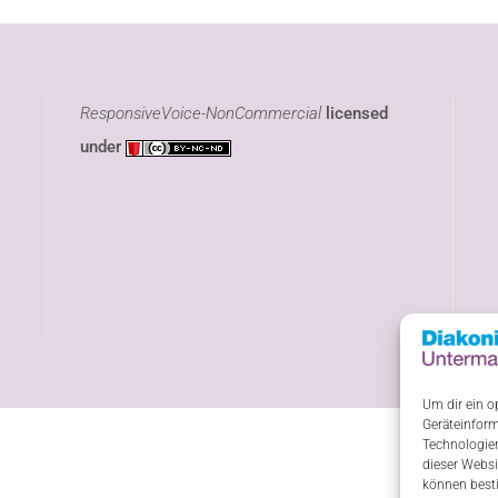
ResponsiveVoice-NonCommercial
licensed
under
Um dir ein o
Geräteinform
Technologien
dieser Websi
können best