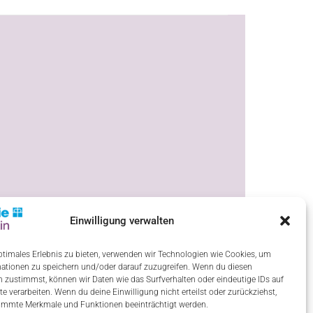
Einwilligung verwalten
ptimales Erlebnis zu bieten, verwenden wir Technologien wie Cookies, um
ationen zu speichern und/oder darauf zuzugreifen. Wenn du diesen
 zustimmst, können wir Daten wie das Surfverhalten oder eindeutige IDs auf
te verarbeiten. Wenn du deine Einwilligung nicht erteilst oder zurückziehst,
immte Merkmale und Funktionen beeinträchtigt werden.