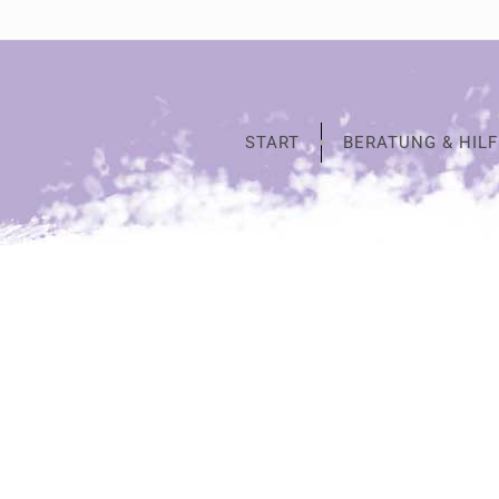
START
BERATUNG & HILF