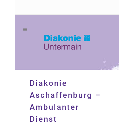
Zum
Zur
Inhalt
Navigation
springen
springen
Diakonie
Aschaffenburg –
Ambulanter
Dienst