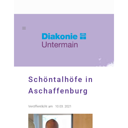
Zum
Zur
Inhalt
Navigation
springen
springen
Schöntalhöfe in
Aschaffenburg
Veröffentlicht am
10.03. 2021