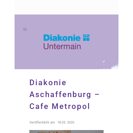
Zum
Zur
Inhalt
Navigation
springen
springen
Diakonie
Aschaffenburg –
Cafe Metropol
Veröffentlicht am
18.03. 2020