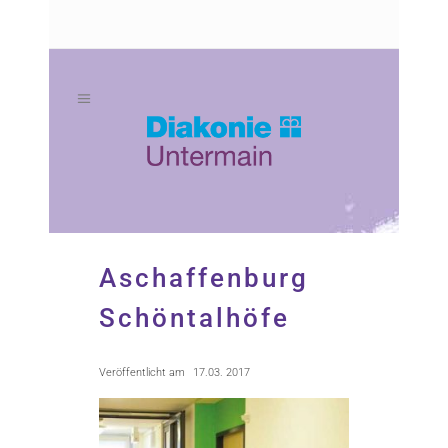
Zum
Zur
Inhalt
Navigation
springen
springen
Aschaffenburg
Schöntalhöfe
Veröffentlicht am
17.03. 2017