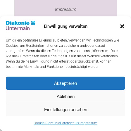
Impressum
Datenschutz
Einwilligung verwalten
Haftungsausschluss
Um dir ein optimales Erlebnis zu bieten, verwenden wir Technologien wie
Cookie-Richtlinie (EU)
Cookies, um Geräteinformationen zu speichern und/oder darauf
zuzugreifen. Wenn du diesen Technologien zustimmst, können wir Daten
wie das Surfverhalten oder eindeutige IDs auf dieser Website verarbeiten.
Wenn du deine Einwilligung nicht erteilst oder zurückziehst, können
bestimmte Merkmale und Funktionen beeinträchtigt werden.
ResponsiveVoice-NonCommercial
licensed
under
Akzeptieren
Ablehnen
Einstellungen ansehen
Cookie-Richtlinie
Datenschutz
Impressum